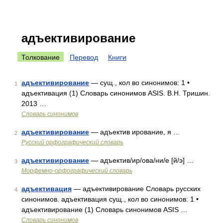
адъективирование
Толкование
Перевод
Книги
адъективирование
— сущ., кол во синонимов: 1 •
1
адъективация (1) Словарь синонимов ASIS. В.Н. Тришин.
2013 …
Словарь синонимов
адъективирование
— адъектив ирование, я …
2
Русский орфографический словарь
адъективирование
— адъектив/ир/ова/ни/е [й/э] …
3
Морфемно-орфографический словарь
адъективация
— адъективирование Словарь русских
4
синонимов. адъективация сущ., кол во синонимов: 1 •
адъективирование (1) Словарь синонимов ASIS …
Словарь синонимов